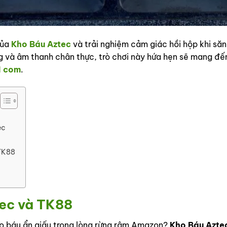
của
Kho Báu Aztec
và trải nghiệm cảm giác hồi hộp khi săn
ng và âm thanh chân thực, trò chơi này hứa hẹn sẽ mang đế
1 com
.
ec
 TK88
tec và TK88
o báu ẩn giấu trong lòng rừng rậm Amazon?
Kho Báu Azte