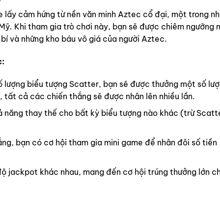
ne lấy cảm hứng từ nền văn minh Aztec cổ đại, một trong n
 Mỹ. Khi tham gia trò chơi này, bạn sẽ được chiêm ngưỡng 
 bí và những kho báu vô giá của người Aztec.
c:
ố lượng biểu tượng Scatter, bạn sẽ được thưởng một số lượ
, tất cả các chiến thắng sẽ được nhân lên nhiều lần.
 năng thay thế cho bất kỳ biểu tượng nào khác (trừ Scatt
ng, bạn có cơ hội tham gia mini game để nhân đôi số tiền
ộ jackpot khác nhau, mang đến cơ hội trúng thưởng lớn c