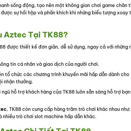
thanh sống động, tạo nên một không gian chơi game chân 
 được sự hồi hộp và phấn khích khi những biểu tượng xoay 
u Aztec Tại TK88?
8 được thiết kế đơn giản, dễ sử dụng, ngay cả với những 
ng tin cá nhân và giao dịch của người chơi.
n tổ chức các chương trình khuyến mãi hấp dẫn dành cho
ội nhận thưởng.
 ngũ hỗ trợ khách hàng của TK88 luôn sẵn sàng hỗ trợ bạn
tec
, TK88 còn cung cấp hàng trăm trò chơi khác nhau như:
à nhiều trò chơi slot machine hấp dẫn khác.