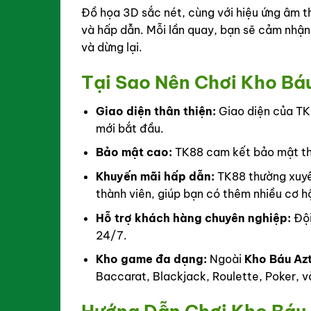
Đồ họa 3D sắc nét, cùng với hiệu ứng âm 
và hấp dẫn. Mỗi lần quay, bạn sẽ cảm nhận
và dừng lại.
Tại Sao Nên Chơi Kho Bá
Giao diện thân thiện:
Giao diện của TK8
mới bắt đầu.
Bảo mật cao:
TK88 cam kết bảo mật thô
Khuyến mãi hấp dẫn:
TK88 thường xuyê
thành viên, giúp bạn có thêm nhiều cơ h
Hỗ trợ khách hàng chuyên nghiệp:
Đội
24/7.
Kho game đa dạng:
Ngoài
Kho Báu Az
Baccarat, Blackjack, Roulette, Poker, v