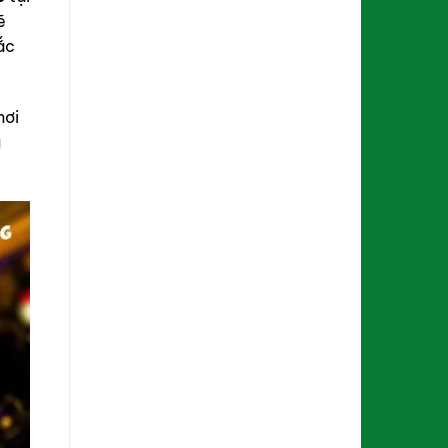
ẽ
ắc
hơi
g