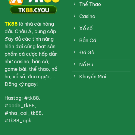
Thể Thao
Casino
TK88
là nhà cái hàng
Xổ số
đầu Châu Á, cung cấp
đầy đủ các tính năng
Bắn Cá
hiện đại cùng loạt sản
Đá Gà
phẩm cá cược hấp dẫn
như casino, bắn cá,
Nổ Hũ
game bài, thể thao, nổ
Khuyến Mãi
hũ, xổ số, đua ngựa,...
Đăng ký ngay!
Hastag: #tk88,
#code_tk88,
#nha_cai_tk88,
#tk88_apk