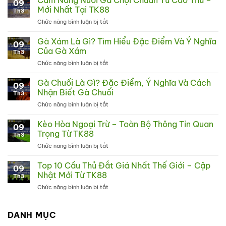
09
Mới Nhất Tại TK88
Th3
Chức năng bình luận bị tắt
ở
Cẩm
Nang
Gà Xám Là Gì? Tìm Hiểu Đặc Điểm Và Ý Nghĩa
09
Nuôi
Của Gà Xám
Th3
Gà
Chức năng bình luận bị tắt
ở
Chọi
Gà
Chuẩn
Xám
Gà Chuối Là Gì? Đặc Điểm, Ý Nghĩa Và Cách
Từ
09
Là
Cao
Nhận Biết Gà Chuối
Th3
Gì?
Thủ
Chức năng bình luận bị tắt
ở
Tìm
–
Gà
Hiểu
Mới
Chuối
Kèo Hòa Ngoại Trừ – Toàn Bộ Thông Tin Quan
Đặc
Nhất
09
Là
Điểm
Trọng Từ TK88
Tại
Th3
Gì?
Và
TK88
Chức năng bình luận bị tắt
ở
Đặc
Ý
Kèo
Điểm,
Nghĩa
Hòa
Top 10 Cầu Thủ Đắt Giá Nhất Thế Giới – Cập
Ý
Của
09
Ngoại
Nghĩa
Nhật Mới Từ TK88
Gà
Th3
Trừ
Và
Xám
Chức năng bình luận bị tắt
ở
–
Cách
Top
Toàn
Nhận
10
Bộ
Biết
Cầu
DANH MỤC
Thông
Gà
Thủ
Tin
Chuối