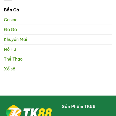
Đắt
Quan
Giá
Trọng
Bắn Cá
Nhất
Từ
Thế
TK88
Casino
Giới
–
Cập
Đá Gà
Nhật
Mới
Khuyến Mãi
Từ
TK88
Nổ Hũ
Thể Thao
Xổ số
Sản Phẩm TK88