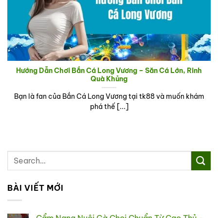
Hướng Dẫn Chơi Bắn Cá Long Vương – Săn Cá Lớn, Rinh
Quà Khủng
Bạn là fan của Bắn Cá Long Vương tại tk88 và muốn khám
phá thế [...]
BÀI VIẾT MỚI
Cẩm Nang Nuôi Gà Chọi Chuẩn Từ Cao Thủ –