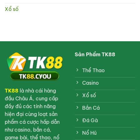
Xổ số
Sản Phẩm TK88
Thể Thao
Casino
TK88
là nhà cái hàng
Xổ số
đầu Châu Á, cung cấp
đầy đủ các tính năng
Bắn Cá
hiện đại cùng loạt sản
Đá Gà
phẩm cá cược hấp dẫn
như casino, bắn cá,
Nổ Hũ
game bài, thể thao, nổ