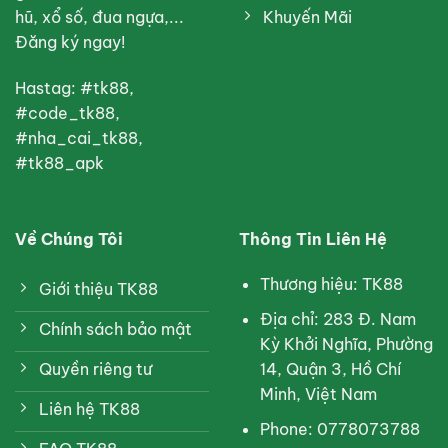
Khuyến Mãi
hũ, xổ số, đua ngựa,...
Đăng ký ngay!
Hastag: #tk88,
#code_tk88,
#nha_cai_tk88,
#tk88_apk
Về Chúng Tôi
Thông Tin Liên Hệ
Thương hiệu: TK88
Giới thiệu TK88
Địa chỉ: 283 Đ. Nam
Chính sách bảo mật
Kỳ Khởi Nghĩa, Phường
14, Quận 3, Hồ Chí
Quyền riêng tư
Minh, Việt Nam
Liên hệ TK88
Phone: 0778073788