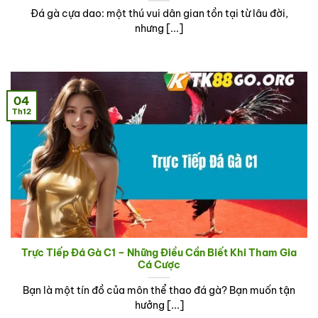
Đá gà cựa dao: một thú vui dân gian tồn tại từ lâu đời,
nhưng [...]
04
Th12
Trực Tiếp Đá Gà C1 – Những Điều Cần Biết Khi Tham Gia
Cá Cược
Bạn là một tín đồ của môn thể thao đá gà? Bạn muốn tận
hưởng [...]