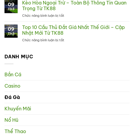
Chuối
Kèo Hòa Ngoại Trừ – Toàn Bộ Thông Tin Quan
Đặc
Nhất
09
Là
Điểm
Trọng Từ TK88
Tại
Th3
Gì?
Và
TK88
Chức năng bình luận bị tắt
ở
Đặc
Ý
Kèo
Điểm,
Nghĩa
Hòa
Top 10 Cầu Thủ Đắt Giá Nhất Thế Giới – Cập
Ý
Của
09
Ngoại
Nghĩa
Nhật Mới Từ TK88
Gà
Th3
Trừ
Và
Xám
Chức năng bình luận bị tắt
ở
–
Cách
Top
Toàn
Nhận
10
Bộ
Biết
Cầu
DANH MỤC
Thông
Gà
Thủ
Tin
Chuối
Đắt
Quan
Giá
Trọng
Bắn Cá
Nhất
Từ
Thế
TK88
Casino
Giới
–
Cập
Đá Gà
Nhật
Mới
Khuyến Mãi
Từ
TK88
Nổ Hũ
Thể Thao