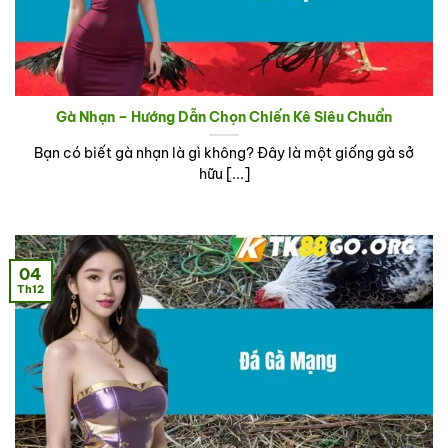
Gà Nhạn – Hướng Dẫn Chọn Chiến Kê Siêu Chuẩn
Bạn có biết gà nhạn là gì không? Đây là một giống gà sở
hữu [...]
04
Th12