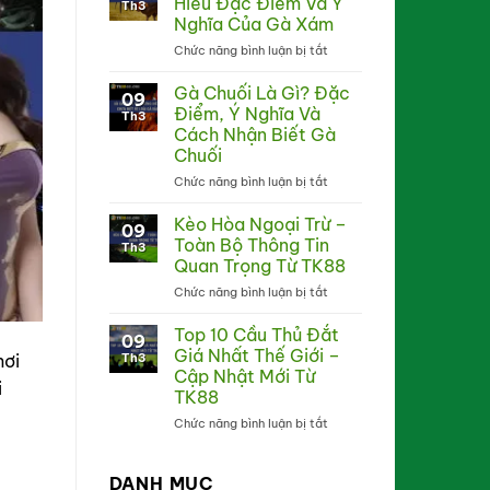
Hiểu Đặc Điểm Và Ý
Th3
Gà
Nghĩa Của Gà Xám
Chọi
Chức năng bình luận bị tắt
ở
Chuẩn
Gà
Từ
Xám
Cao
Gà Chuối Là Gì? Đặc
09
Là
Thủ
Điểm, Ý Nghĩa Và
Th3
Gì?
–
Cách Nhận Biết Gà
Tìm
Mới
Chuối
Hiểu
Nhất
Đặc
Chức năng bình luận bị tắt
Tại
ở
Điểm
TK88
Gà
Và
Chuối
Kèo Hòa Ngoại Trừ –
09
Ý
Là
Toàn Bộ Thông Tin
Th3
Nghĩa
Gì?
Quan Trọng Từ TK88
Của
Đặc
Chức năng bình luận bị tắt
Gà
ở
Điểm,
Xám
Kèo
Ý
Hòa
Nghĩa
Top 10 Cầu Thủ Đắt
09
Ngoại
Và
Giá Nhất Thế Giới –
Th3
hơi
Trừ
Cách
Cập Nhật Mới Từ
–
i
Nhận
TK88
Toàn
Biết
Bộ
Chức năng bình luận bị tắt
Gà
ở
Thông
Chuối
Top
Tin
10
Quan
Cầu
DANH MỤC