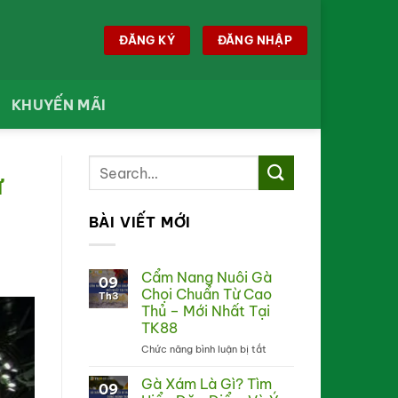
ĐĂNG KÝ
ĐĂNG NHẬP
KHUYẾN MÃI
ừ
BÀI VIẾT MỚI
Cẩm Nang Nuôi Gà
09
Chọi Chuẩn Từ Cao
Th3
Thủ – Mới Nhất Tại
TK88
Chức năng bình luận bị tắt
ở
Cẩm
Nang
Gà Xám Là Gì? Tìm
09
Nuôi