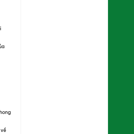
i
ủa
phong
 về