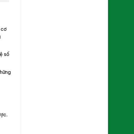
 cơ
g
ệ số
những
ược.