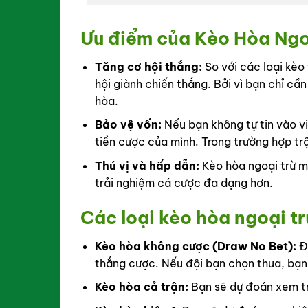
Ưu điểm của Kèo Hòa Ngo
Tăng cơ hội thắng:
So với các loại kèo
hội giành chiến thắng. Bởi vì bạn chỉ cầ
hòa.
Bảo vệ vốn:
Nếu bạn không tự tin vào vi
tiền cược của mình. Trong trường hợp trậ
Thú vị và hấp dẫn:
Kèo hòa ngoại trừ m
trải nghiệm cá cược đa dạng hơn.
Các loại kèo hòa ngoại tr
Kèo hòa không cược (Draw No Bet):
Đâ
thắng cược. Nếu đội bạn chọn thua, bạn 
Kèo hòa cả trận:
Bạn sẽ dự đoán xem tr